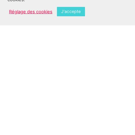
ou le Tribunal de Commerce,
Gestion de conflits
entre copropriétaires.
J'accepte
Réglage des cookies
Catégories
Droit du Travail