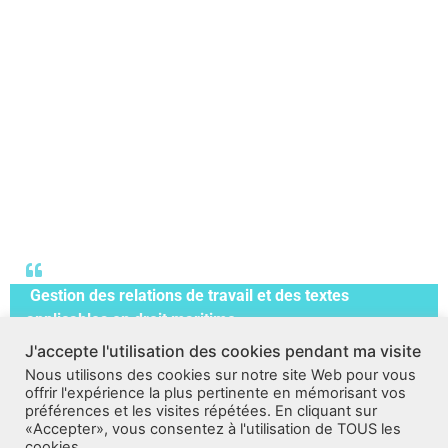
Gestion des relations de travail et des textes
applicables en droit maritime.
J'accepte l'utilisation des cookies pendant ma visite
Conseil sur la fixation de la rémunération
et la
Nous utilisons des cookies sur notre site Web pour vous
rédaction de contrats
de travail,
offrir l'expérience la plus pertinente en mémorisant vos
préférences et les visites répétées. En cliquant sur
Assistance en cas de contentieux
(Armateurs-
«Accepter», vous consentez à l'utilisation de TOUS les
Marins) en conciliation devant le Tribunal d’Instance,
cookies.